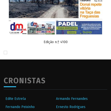
Edição n.º 4100
CRONISTAS
Edite Estrela
Armando Fernandes
Fernando Peixinho
Ernesto Rodrigues