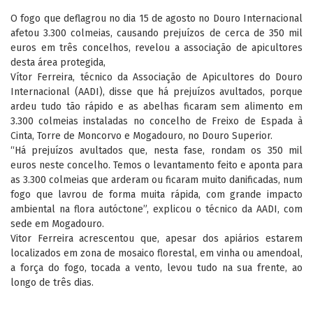
O fogo que deflagrou no dia 15 de agosto no Douro Internacional
afetou 3.300 colmeias, causando prejuízos de cerca de 350 mil
euros em três concelhos, revelou a associação de apicultores
desta área protegida,
Vítor Ferreira, técnico da Associação de Apicultores do Douro
Internacional (AADI), disse que há prejuízos avultados, porque
ardeu tudo tão rápido e as abelhas ficaram sem alimento em
3.300 colmeias instaladas no concelho de Freixo de Espada à
Cinta, Torre de Moncorvo e Mogadouro, no Douro Superior.
“Há prejuízos avultados que, nesta fase, rondam os 350 mil
euros neste concelho. Temos o levantamento feito e aponta para
as 3.300 colmeias que arderam ou ficaram muito danificadas, num
fogo que lavrou de forma muita rápida, com grande impacto
ambiental na flora autóctone”, explicou o técnico da AADI, com
sede em Mogadouro.
Vitor Ferreira acrescentou que, apesar dos apiários estarem
localizados em zona de mosaico florestal, em vinha ou amendoal,
a força do fogo, tocada a vento, levou tudo na sua frente, ao
longo de três dias.