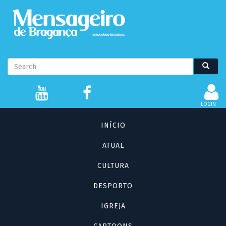
Passar
para
o
conteúdo
principal
Formulário
Search
Search
de
pesquisa
LOGIN
Navegação
INÍCIO
principal
ATUAL
CULTURA
DESPORTO
IGREJA