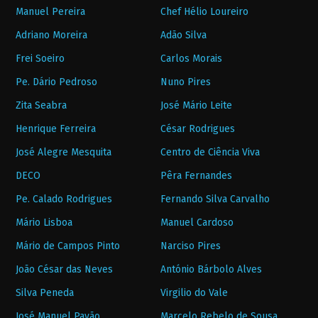
Manuel Pereira
Chef Hélio Loureiro
Adriano Moreira
Adão Silva
Frei Soeiro
Carlos Morais
Pe. Dário Pedroso
Nuno Pires
Zita Seabra
José Mário Leite
Henrique Ferreira
César Rodrigues
José Alegre Mesquita
Centro de Ciência Viva
DECO
Pêra Fernandes
Pe. Calado Rodrigues
Fernando Silva Carvalho
Mário Lisboa
Manuel Cardoso
Mário de Campos Pinto
Narciso Pires
João César das Neves
António Bárbolo Alves
Silva Peneda
Virgilio do Vale
José Manuel Pavão
Marcelo Rebelo de Sousa