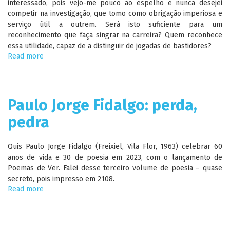
interessado, pois vejo-me pouco ao espelho e nunca desejei
competir na investigação, que tomo como obrigação imperiosa e
serviço útil a outrem. Será isto suficiente para um
reconhecimento que faça singrar na carreira? Quem reconhece
essa utilidade, capaz de a distinguir de jogadas de bastidores?
Read more
about
Os
riscos
da
bibliometria
Paulo Jorge Fidalgo: perda,
pedra
Quis Paulo Jorge Fidalgo (Freixiel, Vila Flor, 1963) celebrar 60
anos de vida e 30 de poesia em 2023, com o lançamento de
Poemas de Ver. Falei desse terceiro volume de poesia – quase
secreto, pois impresso em 2108.
Read more
about
Paulo
Jorge
Fidalgo:
perda,