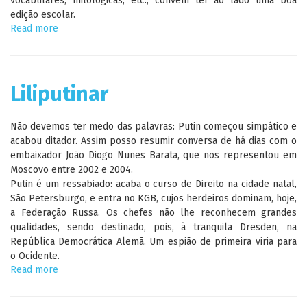
vocabulares, mitológicas, etc., convém ter ao lado uma boa
edição escolar.
Read more
about
Edição
crítica
de
Os
Liliputinar
Lusíadas
Não devemos ter medo das palavras: Putin começou simpático e
acabou ditador. Assim posso resumir conversa de há dias com o
embaixador João Diogo Nunes Barata, que nos representou em
Moscovo entre 2002 e 2004.
Putin é um ressabiado: acaba o curso de Direito na cidade natal,
São Petersburgo, e entra no KGB, cujos herdeiros dominam, hoje,
a Federação Russa. Os chefes não lhe reconhecem grandes
qualidades, sendo destinado, pois, à tranquila Dresden, na
República Democrática Alemã. Um espião de primeira viria para
o Ocidente.
Read more
about
Liliputinar