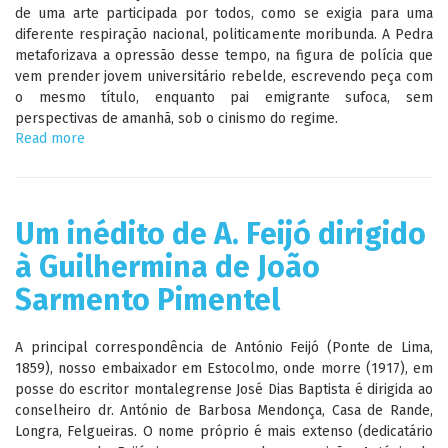
de uma arte participada por todos, como se exigia para uma
diferente respiração nacional, politicamente moribunda. A Pedra
metaforizava a opressão desse tempo, na figura de polícia que
vem prender jovem universitário rebelde, escrevendo peça com
o mesmo título, enquanto pai emigrante sufoca, sem
perspectivas de amanhã, sob o cinismo do regime.
Read more
about
Teatro,
arte
da
respiração
Um inédito de A. Feijó dirigido
à Guilhermina de João
Sarmento Pimentel
A principal correspondência de António Feijó (Ponte de Lima,
1859), nosso embaixador em Estocolmo, onde morre (1917), em
posse do escritor montalegrense José Dias Baptista é dirigida ao
conselheiro dr. António de Barbosa Mendonça, Casa de Rande,
Longra, Felgueiras. O nome próprio é mais extenso (dedicatário