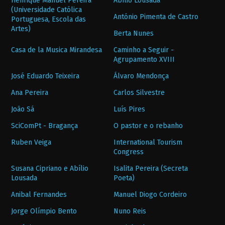
Henrique Manuel Pereira
Abílio Lousada
(Universidade Católica
António Pimenta de Castro
Portuguesa, Escola das
Artes)
Berta Nunes
Casa de la Musica Mirandesa
Caminho a Seguir -
Agrupamento XVIII
José Eduardo Teixeira
Álvaro Mendonça
Ana Pereira
Carlos Silvestre
João Sá
Luís Pires
SciComPt - Bragança
O pastor e o rebanho
Ruben Veiga
International Tourism
Congress
Susana Cipriano e Abílio
Isalita Pereira (Secreta
Lousada
Poeta)
Anibal Fernandes
Manuel Diogo Cordeiro
Jorge Olímpio Bento
Nuno Reis