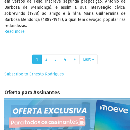
em versos de Feijó, inscreve segunda preposição: António de
Barbosa de Mendonça), e assim a sua intervenção cívica,
sobrevindo (1938) ao amigo e à filha Maria Guilhermina de
Barbosa Mendonça (1889-1912), a qual tem devoção popular nas
redondezas.
Read more
about
Um
inédito
de
Paginação
A.
Feijó
Página
1
Página
2
Página
3
Página
4
Próxima
››
Última
Last »
dirigido
atual
página
página
à
Subscribe to Ernesto Rodrigues
Guilhermina
de
João
Oferta para Assinantes
Sarmento
Pimentel