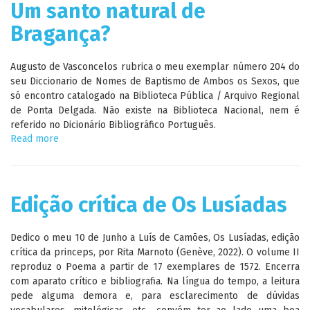
Um santo natural de
pedra
Bragança?
Augusto de Vasconcelos rubrica o meu exemplar número 204 do
seu Diccionario de Nomes de Baptismo de Ambos os Sexos, que
só encontro catalogado na Biblioteca Pública / Arquivo Regional
de Ponta Delgada. Não existe na Biblioteca Nacional, nem é
referido no Dicionário Bibliográfico Português.
Read more
about
Um
santo
natural
de
Edição crítica de Os Lusíadas
Bragança?
Dedico o meu 10 de Junho a Luís de Camões, Os Lusíadas, edição
crítica da princeps, por Rita Marnoto (Genève, 2022). O volume II
reproduz o Poema a partir de 17 exemplares de 1572. Encerra
com aparato crítico e bibliografia. Na língua do tempo, a leitura
pede alguma demora e, para esclarecimento de dúvidas