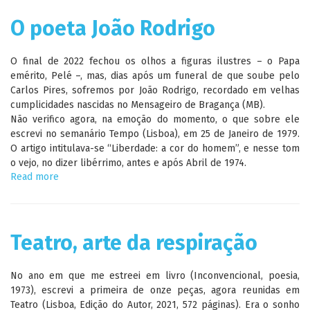
O poeta João Rodrigo
O final de 2022 fechou os olhos a figuras ilustres – o Papa
emérito, Pelé –, mas, dias após um funeral de que soube pelo
Carlos Pires, sofremos por João Rodrigo, recordado em velhas
cumplicidades nascidas no Mensageiro de Bragança (MB).
Não verifico agora, na emoção do momento, o que sobre ele
escrevi no semanário Tempo (Lisboa), em 25 de Janeiro de 1979.
O artigo intitulava-se “Liberdade: a cor do homem”, e nesse tom
o vejo, no dizer libérrimo, antes e após Abril de 1974.
Read more
about
O
poeta
João
Rodrigo
Teatro, arte da respiração
No ano em que me estreei em livro (Inconvencional, poesia,
1973), escrevi a primeira de onze peças, agora reunidas em
Teatro (Lisboa, Edição do Autor, 2021, 572 páginas). Era o sonho