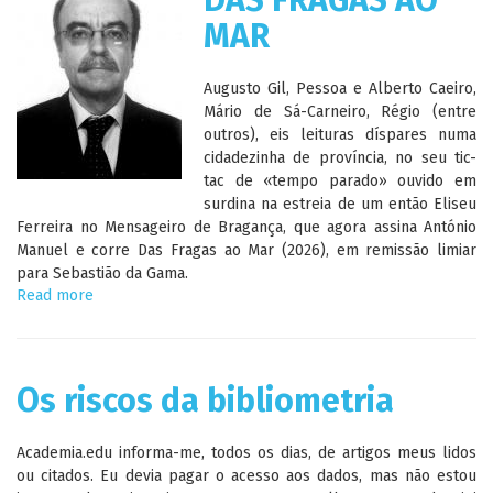
DAS FRAGAS AO
MAR
Augusto Gil, Pessoa e Alberto Caeiro,
Mário de Sá-Carneiro, Régio (entre
outros), eis leituras díspares numa
cidadezinha de província, no seu tic-
tac de «tempo parado» ouvido em
surdina na estreia de um então Eliseu
Ferreira no Mensageiro de Bragança, que agora assina António
Manuel e corre Das Fragas ao Mar (2026), em remissão limiar
para Sebastião da Gama.
Read more
about
DAS
FRAGAS
AO
MAR
Os riscos da bibliometria
Academia.edu informa-me, todos os dias, de artigos meus lidos
ou citados. Eu devia pagar o acesso aos dados, mas não estou