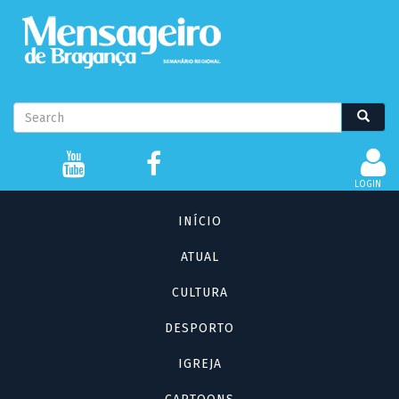
Passar
para
o
conteúdo
principal
Formulário
Search
Search
de
pesquisa
LOGIN
Navegação
INÍCIO
principal
ATUAL
CULTURA
DESPORTO
IGREJA