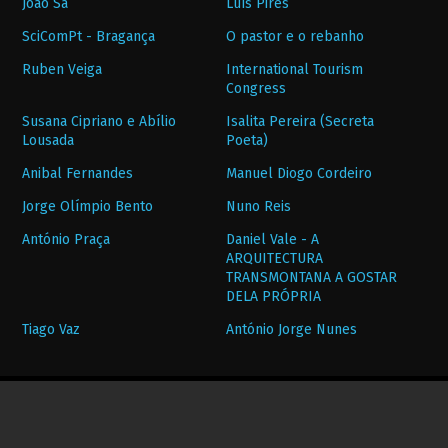
João Sá
Luís Pires
SciComPt - Bragança
O pastor e o rebanho
Ruben Veiga
International Tourism
Congress
Susana Cipriano e Abílio
Isalita Pereira (Secreta
Lousada
Poeta)
Anibal Fernandes
Manuel Diogo Cordeiro
Jorge Olímpio Bento
Nuno Reis
António Praça
Daniel Vale - A
ARQUITECTURA
TRANSMONTANA A GOSTAR
DELA PRÓPRIA
Tiago Vaz
António Jorge Nunes