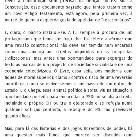
rever a Constituição sem precisar da bênção do PS. Sim, a
Constituição, esse documento sagrado que tantos tratam como
um novo Antigo Testamento, está agora, pela primeira vez, à
mercê de quem a esquerda gosta de apelidar de “reaccionários”.
E, claro, o pânico instalou-se. A IL, sempre à procura de um
protagonismo que teima em fugir-lhe, foi célere a afirmar que
uma revisão constitucional não deve ser temida nem encarada
como uma ameaça aos direitos adquiridos ou às conquistas
civilizacionais, mas antes uma oportunidade para expurgar do
texto as marcas de um projecto de sociedade socialista e de uma
economia colectivizada. O Livre, essa seita pós-moderna com
tiques de moral superior, clamou contra o risco de uma reversão
autoritária, como se estivéssemos a um passo de um golpe de
Estado. E o Chega, esse animal político à solta, viu na situação a
oportunidade perfeita para encurralar o PSD: ou se alia à direita,
incluindo o próprio CH, ou trai o eleitorado e se refugia numa
qualquer solução centrista, a reboque do PS. Tão previsível
quanto eficaz.
Mas, para lá das histerias e dos jogos florentinos de poder, há
uma questão mais funda que merece ser discutida com