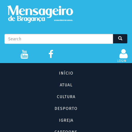
Passar
para
o
conteúdo
principal
Formulário
Search
Search
de
pesquisa
LOGIN
Navegação
INÍCIO
principal
ATUAL
CULTURA
DESPORTO
IGREJA