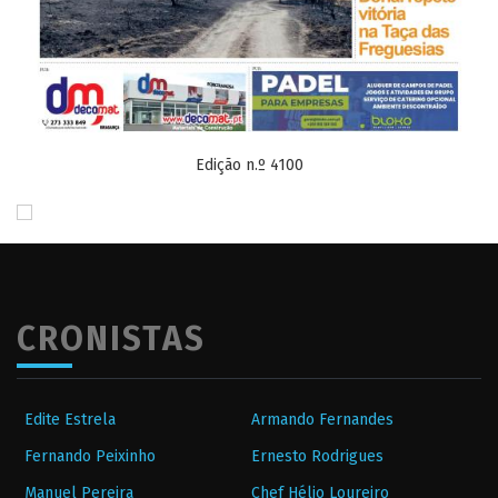
Edição n.º 4100
CRONISTAS
Edite Estrela
Armando Fernandes
Fernando Peixinho
Ernesto Rodrigues
Manuel Pereira
Chef Hélio Loureiro