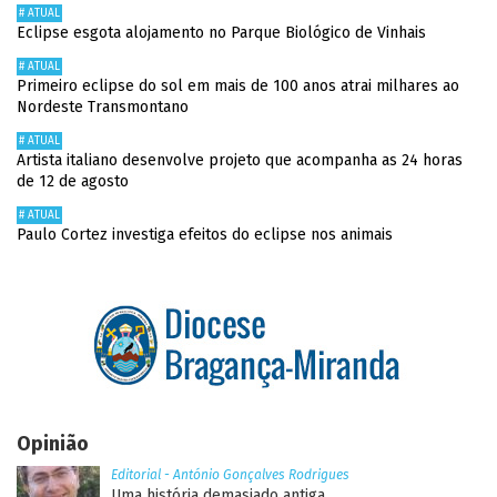
# ATUAL
Eclipse esgota alojamento no Parque Biológico de Vinhais
# ATUAL
Primeiro eclipse do sol em mais de 100 anos atrai milhares ao
Nordeste Transmontano
# ATUAL
Artista italiano desenvolve projeto que acompanha as 24 horas
de 12 de agosto
# ATUAL
Paulo Cortez investiga efeitos do eclipse nos animais
Opinião
Editorial - António Gonçalves Rodrigues
Uma história demasiado antiga..