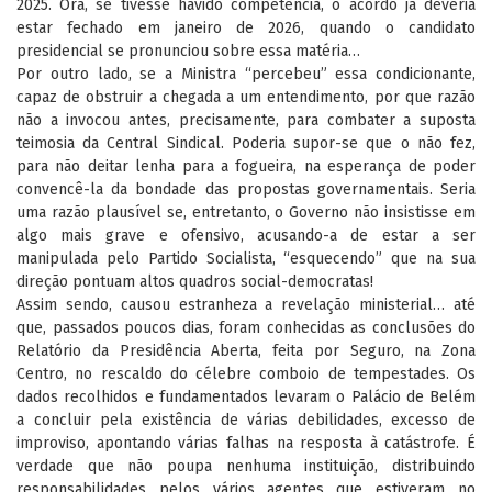
2025. Ora, se tivesse havido competência, o acordo já deveria
estar fechado em janeiro de 2026, quando o candidato
presidencial se pronunciou sobre essa matéria…
Por outro lado, se a Ministra “percebeu” essa condicionante,
capaz de obstruir a chegada a um entendimento, por que razão
não a invocou antes, precisamente, para combater a suposta
teimosia da Central Sindical. Poderia supor-se que o não fez,
para não deitar lenha para a fogueira, na esperança de poder
convencê-la da bondade das propostas governamentais. Seria
uma razão plausível se, entretanto, o Governo não insistisse em
algo mais grave e ofensivo, acusando-a de estar a ser
manipulada pelo Partido Socialista, “esquecendo” que na sua
direção pontuam altos quadros social-democratas!
Assim sendo, causou estranheza a revelação ministerial… até
que, passados poucos dias, foram conhecidas as conclusões do
Relatório da Presidência Aberta, feita por Seguro, na Zona
Centro, no rescaldo do célebre comboio de tempestades. Os
dados recolhidos e fundamentados levaram o Palácio de Belém
a concluir pela existência de várias debilidades, excesso de
improviso, apontando várias falhas na resposta à catástrofe. É
verdade que não poupa nenhuma instituição, distribuindo
responsabilidades pelos vários agentes que estiveram no