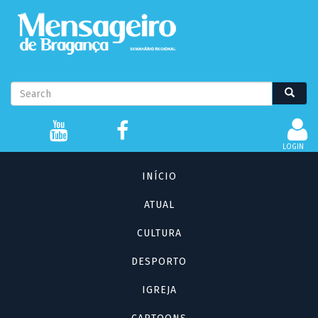
Passar
para
o
conteúdo
principal
Formulário
Search
Search
de
pesquisa
LOGIN
Navegação
INÍCIO
principal
ATUAL
CULTURA
DESPORTO
IGREJA