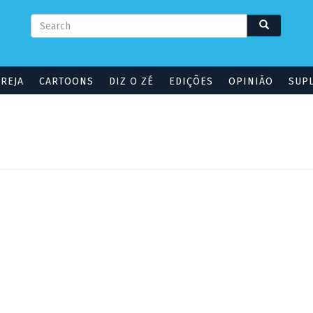
Formulário
Search
Search
de
pesquisa
GREJA
CARTOONS
DIZ O ZÉ
EDIÇÕES
OPINIÃO
SUP