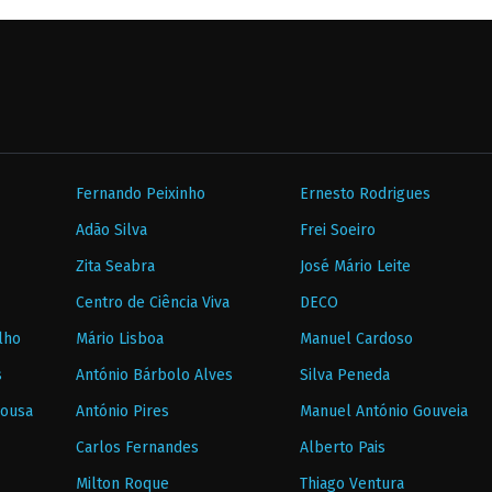
Fernando Peixinho
Ernesto Rodrigues
Adão Silva
Frei Soeiro
Zita Seabra
José Mário Leite
Centro de Ciência Viva
DECO
lho
Mário Lisboa
Manuel Cardoso
s
António Bárbolo Alves
Silva Peneda
Sousa
António Pires
Manuel António Gouveia
Carlos Fernandes
Alberto Pais
Milton Roque
Thiago Ventura