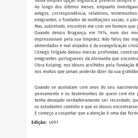
numa simples opção linguística: preferiu sempre o 
Ao longo dos últimos meses, enquanto investigava
antigos, correspondência, relatórios, testemunho
emigrantes, o fundador de instituições sociais, o p
Mas, sobretudo, encontrei-me com um homem que p
Quando deixou Bragança, em 1974, num dos mome
impressionam pela sua limpidez. Não falou das mágo
alimentados e mal alojados e da evangelização crist
Cónego Folgado deixou marcas profundas, construiu
emigrantes portugueses da Alemanha que encontrav
Obra Kolping; nos idosos acolhidos pela Fundação B
nos muitos que jamais poderão dizer da sua gratidão
Quando se assinalam cem anos do seu nascimento 
pensamento e os testemunhos de quem com ele pa
tenha desejado verdadeiramente ser recordado, q
os estudantes caminho e que os idosos encontrassem
E começo a suspeitar que a atenção é uma das forma
Edição
4091