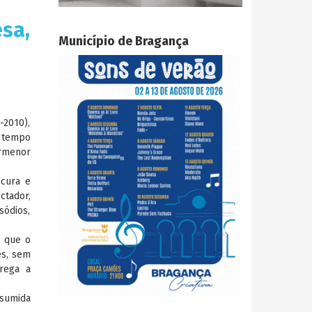
sa,
Município de Bragança
-2010),
m tempo
ormenor
scura e
ctador,
sódios,
m que o
es, sem
rrega a
esumida