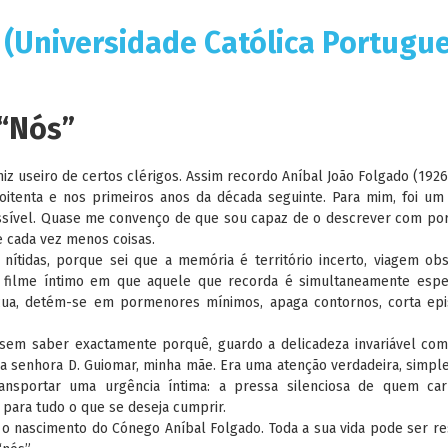
 (Universidade Católica Portugue
 “Nós”
iz useiro de certos clérigos. Assim recordo Aníbal João Folgado (1926
 oitenta e nos primeiros anos da década seguinte. Para mim, foi u
possível. Quase me convenço de que sou capaz de o descrever com p
e cada vez menos coisas.
ítidas, porque sei que a memória é território incerto, viagem ob
m filme íntimo em que aquele que recorda é simultaneamente espe
ecua, detém-se em pormenores mínimos, apaga contornos, corta epi
e sem saber exactamente porquê, guardo a delicadeza invariável co
 senhora D. Guiomar, minha mãe. Era uma atenção verdadeira, simpl
ransportar uma urgência íntima: a pressa silenciosa de quem ca
 para tudo o que se deseja cumprir.
o nascimento do Cónego Aníbal Folgado. Toda a sua vida pode ser r