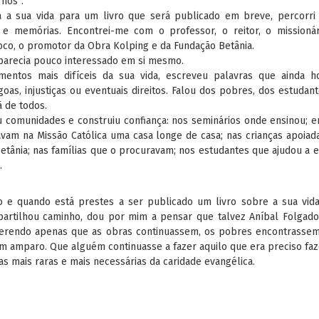
“nós”.
 a sua vida para um livro que será publicado em breve, percorri 
s e memórias. Encontrei-me com o professor, o reitor, o missioná
ároco, o promotor da Obra Kolping e da Fundação Betânia.
arecia pouco interessado em si mesmo.
ntos mais difíceis da sua vida, escreveu palavras que ainda h
as, injustiças ou eventuais direitos. Falou dos pobres, dos estudan
ã de todos.
 comunidades e construiu confiança: nos seminários onde ensinou; e
am na Missão Católica uma casa longe de casa; nas crianças apoiad
etânia; nas famílias que o procuravam; nos estudantes que ajudou a e
.
e quando está prestes a ser publicado um livro sobre a sua vida
rtilhou caminho, dou por mim a pensar que talvez Aníbal Folgad
uerendo apenas que as obras continuassem, os pobres encontrassem
 amparo. Que alguém continuasse a fazer aquilo que era preciso faz
s mais raras e mais necessárias da caridade evangélica.