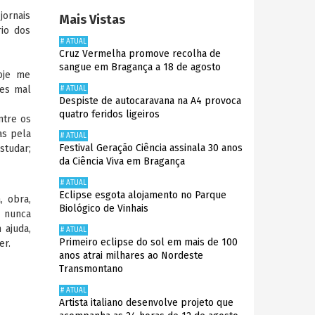
jornais
Mais Vistas
rio dos
# ATUAL
Cruz Vermelha promove recolha de
sangue em Bragança a 18 de agosto
oje me
tes mal
# ATUAL
Despiste de autocaravana na A4 provoca
quatro feridos ligeiros
ntre os
as pela
# ATUAL
Festival Geração Ciência assinala 30 anos
studar;
da Ciência Viva em Bragança
# ATUAL
Eclipse esgota alojamento no Parque
, obra,
Biológico de Vinhais
o nunca
 ajuda,
# ATUAL
Primeiro eclipse do sol em mais de 100
er.
anos atrai milhares ao Nordeste
Transmontano
# ATUAL
Artista italiano desenvolve projeto que