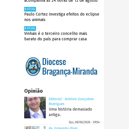
acompanha as 24 horas de 12 de agosto
# ATUAL
Paulo Cortez investiga efeitos do eclipse
nos animais
# ATUAL
Vinhais é o terceiro concelho mais
barato do país para comprar casa
Opinião
Editorial - António Gonçalves
Rodrigues
Uma história demasiado
antiga..
Qui, 08/06/2026 - 09:54
Pe. Estevinho Pires