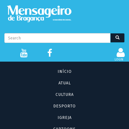
Passar
para
o
conteúdo
principal
Formulário
Search
Search
de
pesquisa
LOGIN
Navegação
INÍCIO
principal
ATUAL
CULTURA
DESPORTO
IGREJA