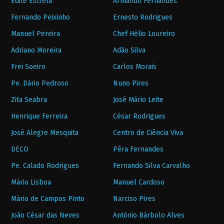
Edite Estrela
Armando Fernandes
Fernando Peixinho
Ernesto Rodrigues
Manuel Pereira
Chef Hélio Loureiro
Adriano Moreira
Adão Silva
Frei Soeiro
Carlos Morais
Pe. Dário Pedroso
Nuno Pires
Zita Seabra
José Mário Leite
Henrique Ferreira
César Rodrigues
José Alegre Mesquita
Centro de Ciência Viva
DECO
Pêra Fernandes
Pe. Calado Rodrigues
Fernando Silva Carvalho
Mário Lisboa
Manuel Cardoso
Mário de Campos Pinto
Narciso Pires
João César das Neves
António Bárbolo Alves