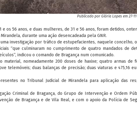
Publicado por
Glória Lopes
em 27-11
e os 56 anos, e duas mulheres, de 31 e 56 anos, foram detidos, onte
e Mirandela, durante uma ação desencadeada pela GNR.
ma investigação por tráfico de estupefacientes, naquele concelho, 
oliciais “que culminaram no cumprimento de quatro mandados de de
veículos”, indicou o comando de Bragança num comunicado.
so material, nomeadamente 200 doses de haxixe; quatro armas de f
nove telemóveis; duas balanças de precisão; duas viaturas e 475,16 e
resentes no Tribunal Judicial de Mirandela para aplicação das res
igação Criminal de Bragança, do Grupo de Intervenção e Ordem Púb
venção de Bragança e de Vila Real, e com o apoio da Polícia de Se