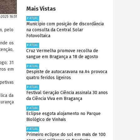
Mais Vistas
-2025 16:51
# ATUAL
Município com posição de discordância
m, pelo
na consulta da Central Solar
Fotovoltaica
onde os
# ATUAL
tenção,
Cruz Vermelha promove recolha de
sangue em Bragança a 18 de agosto
ogo; 31
# ATUAL
uros em
Despiste de autocaravana na A4 provoca
quatro feridos ligeiros
petivas
# ATUAL
Festival Geração Ciência assinala 30 anos
lica da
da Ciência Viva em Bragança
gurança
# ATUAL
Eclipse esgota alojamento no Parque
Biológico de Vinhais
# ATUAL
Primeiro eclipse do sol em mais de 100