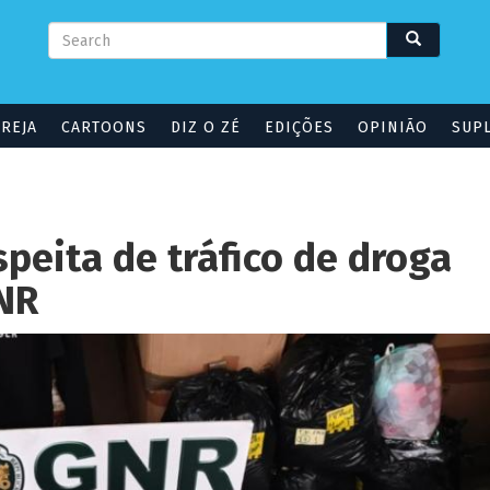
Formulário
Search
Search
de
pesquisa
GREJA
CARTOONS
DIZ O ZÉ
EDIÇÕES
OPINIÃO
SUP
speita de tráfico de droga
NR