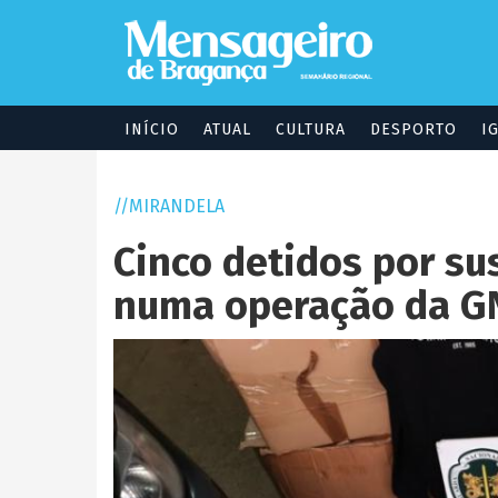
Passar
para
o
conteúdo
principal
Navegação
INÍCIO
ATUAL
CULTURA
DESPORTO
I
principal
MIRANDELA
Cinco detidos por su
numa operação da G