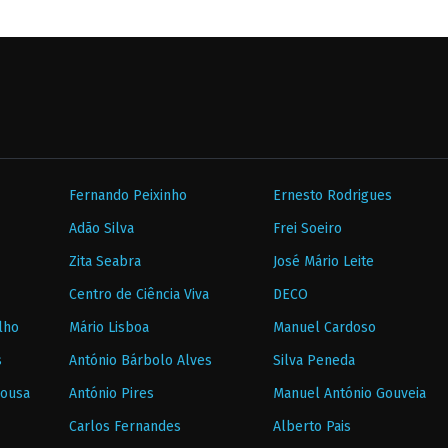
Fernando Peixinho
Ernesto Rodrigues
Adão Silva
Frei Soeiro
Zita Seabra
José Mário Leite
Centro de Ciência Viva
DECO
lho
Mário Lisboa
Manuel Cardoso
s
António Bárbolo Alves
Silva Peneda
Sousa
António Pires
Manuel António Gouveia
Carlos Fernandes
Alberto Pais