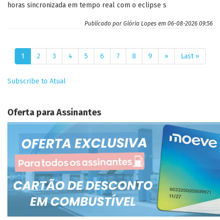
horas sincronizada em tempo real com o eclipse s
Publicado por
Glória Lopes
em 06-08-2026 09:56
Paginação
Página
1
Página
2
Página
3
Página
4
Página
5
Página
6
Página
7
Página
8
Página
9
Próxima
››
Última
Last »
atual
página
página
Subscribe to Atual
Oferta para Assinantes